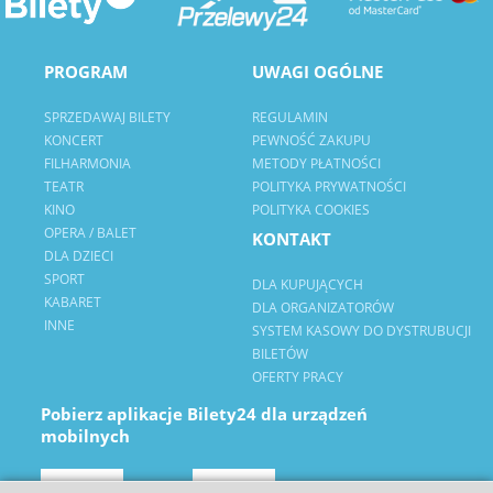
PROGRAM
UWAGI OGÓLNE
SPRZEDAWAJ BILETY
REGULAMIN
KONCERT
PEWNOŚĆ ZAKUPU
FILHARMONIA
METODY PŁATNOŚCI
TEATR
POLITYKA PRYWATNOŚCI
KINO
POLITYKA COOKIES
OPERA / BALET
KONTAKT
DLA DZIECI
SPORT
DLA KUPUJĄCYCH
KABARET
DLA ORGANIZATORÓW
INNE
SYSTEM KASOWY DO DYSTRUBUCJI
BILETÓW
OFERTY PRACY
Pobierz aplikacje Bilety24 dla urządzeń
mobilnych