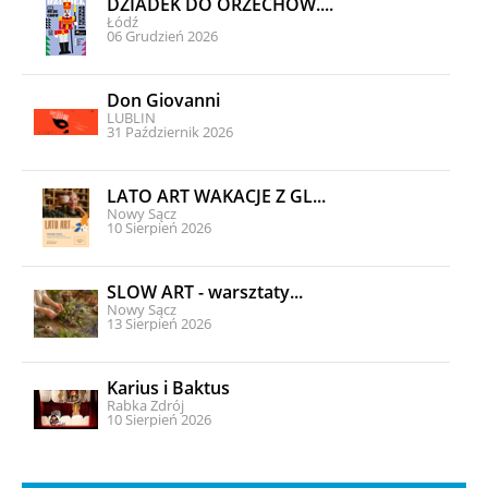
DZIADEK DO ORZECHÓW....
Łódź
06 Grudzień 2026
Don Giovanni
LUBLIN
31 Październik 2026
LATO ART WAKACJE Z GL...
Nowy Sącz
10 Sierpień 2026
SLOW ART - warsztaty...
Nowy Sącz
13 Sierpień 2026
Karius i Baktus
Rabka Zdrój
10 Sierpień 2026