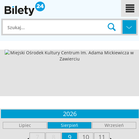
MIEJSKI OŚRODEK KULTURY CENTRUM IM.
ADAMA MICKIEWICZA W ZAWIERCIU
2026
Piastowska 1
42-400 - Zawiercie
Lipiec
Sierpień
Wrzesień
7
8
9
10
11