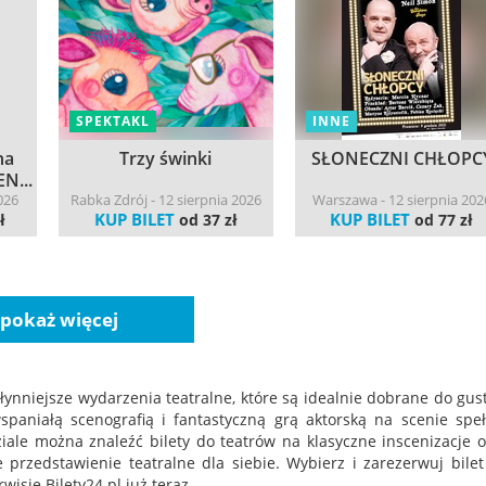
SPEKTAKL
INNE
na
Trzy świnki
SŁONECZNI CHŁOPC
N...
026
Rabka Zdrój - 12 sierpnia 2026
Warszawa - 12 sierpnia 202
KUP BILET
KUP BILET
ł
od 37 zł
od 77 zł
pokaż więcej
słynniejsze wydarzenia teatralne, które są idealnie dobrane do gu
paniałą scenografią i fantastyczną grą aktorską na scenie speł
ale można znaleźć bilety do teatrów na klasyczne inscenizacje o
przedstawienie teatralne dla siebie. Wybierz i zarezerwuj bilet
rwisie Bilety24.pl już teraz.