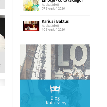
Emocje - co to takiego?
6
Rabka Zdrój
07 Sierpień 2026
Karius i Baktus
Rabka Zdrój
10 Sierpień 2026
..
6
Blog
Kulturalny