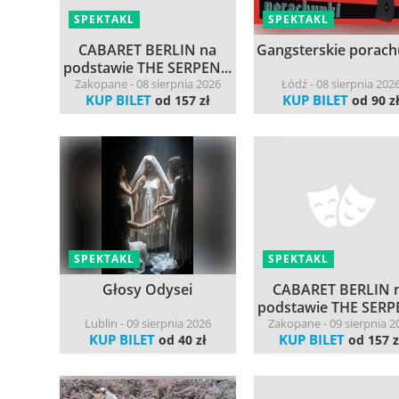
SPEKTAKL
SPEKTAKL
CABARET BERLIN na
Gangsterskie porach
podstawie THE SERPEN...
Zakopane - 08 sierpnia 2026
Łódź - 08 sierpnia 202
KUP BILET
KUP BILET
od 157 zł
od 90 z
SPEKTAKL
SPEKTAKL
Głosy Odysei
CABARET BERLIN 
podstawie THE SERPE
Lublin - 09 sierpnia 2026
Zakopane - 09 sierpnia 2
KUP BILET
KUP BILET
od 40 zł
od 157 z