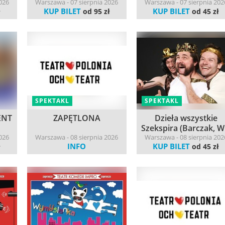
026
Warszawa - 07 sierpnia 2026
Warszawa - 07 sierpnia 202
KUP BILET
KUP BILET
ł
od 95 zł
od 45 zł
SPEKTAKL
SPEKTAKL
ENT
ZAPĘTLONA
Dzieła wszystkie
Szekspira (Barczak, W.
026
Warszawa - 08 sierpnia 2026
Warszawa - 08 sierpnia 202
INFO
KUP BILET
ł
od 45 zł