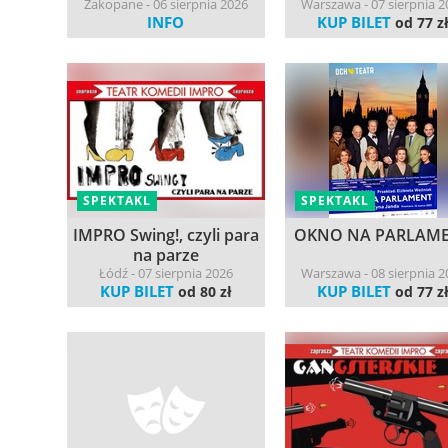
Zakopane - 06 sierpnia 2026
Warszawa - 07 sierpnia 2
INFO
KUP BILET
od 77 z
SPEKTAKL
SPEKTAKL
IMPRO Swing!, czyli para
OKNO NA PARLAM
na parze
Łódź - 07 sierpnia 2026
Warszawa - 08 sierpnia 2
KUP BILET
KUP BILET
od 80 zł
od 77 z