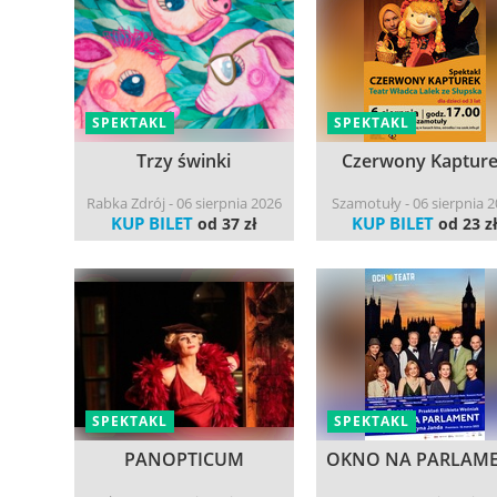
SPEKTAKL
SPEKTAKL
Trzy świnki
Czerwony Kaptur
Rabka Zdrój - 06 sierpnia 2026
Szamotuły - 06 sierpnia 
KUP BILET
KUP BILET
od 37 zł
od 23 z
SPEKTAKL
SPEKTAKL
PANOPTICUM
OKNO NA PARLAM