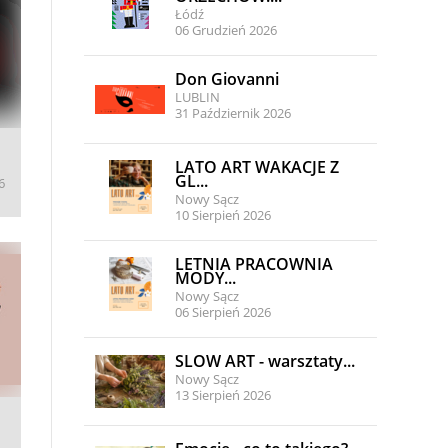
Łódź
06 Grudzień 2026
Don Giovanni
LUBLIN
31 Październik 2026
LATO ART WAKACJE Z
GL...
6
Nowy Sącz
10 Sierpień 2026
LETNIA PRACOWNIA
MODY...
Nowy Sącz
06 Sierpień 2026
SLOW ART - warsztaty...
Nowy Sącz
13 Sierpień 2026