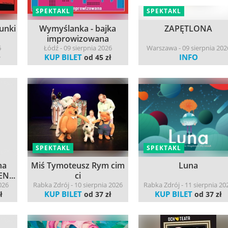
SPEKTAKL
SPEKTAKL
unki
Wymyślanka - bajka
ZAPĘTLONA
improwizowana
6
Łódź - 09 sierpnia 2026
Warszawa - 09 sierpnia 202
KUP BILET
INFO
ł
od 45 zł
SPEKTAKL
SPEKTAKL
na
Miś Tymoteusz Rym cim
Luna
N...
ci
026
Rabka Zdrój - 10 sierpnia 2026
Rabka Zdrój - 11 sierpnia 20
KUP BILET
KUP BILET
ł
od 37 zł
od 37 zł