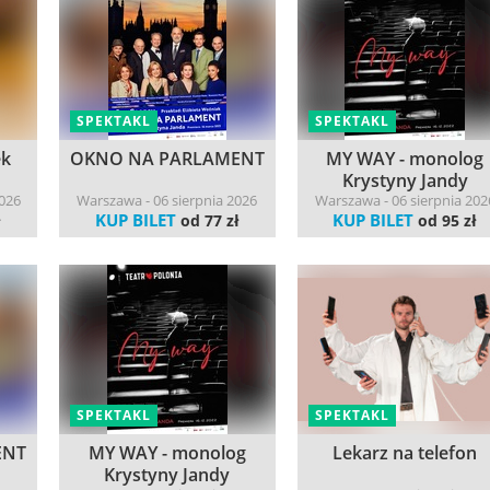
SPEKTAKL
SPEKTAKL
ek
OKNO NA PARLAMENT
MY WAY - monolog
Krystyny Jandy
2026
Warszawa - 06 sierpnia 2026
Warszawa - 06 sierpnia 202
KUP BILET
KUP BILET
ł
od 77 zł
od 95 zł
SPEKTAKL
SPEKTAKL
ENT
MY WAY - monolog
Lekarz na telefon
Krystyny Jandy