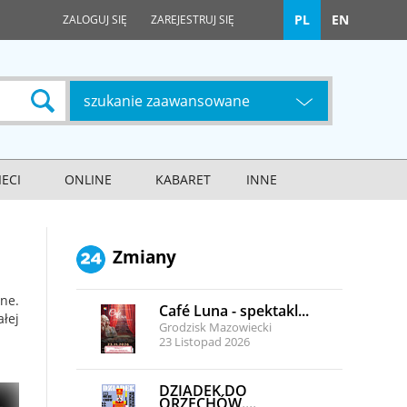
PL
EN
ZALOGUJ SIĘ
ZAREJESTRUJ SIĘ
szukanie zaawansowane
IECI
ONLINE
KABARET
INNE
Zmiany
lne.
Café Luna - spektakl...
ałej
Grodzisk Mazowiecki
23 Listopad 2026
DZIADEK DO
ORZECHÓW....