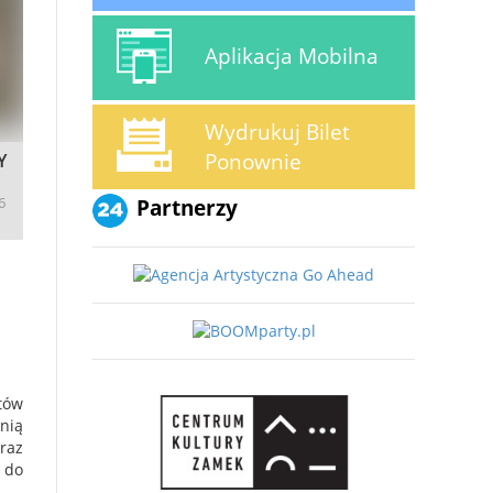
Aplikacja Mobilna
Wydrukuj Bilet
Ponownie
Y
6
Partnerzy
stów
nią
raz
 do