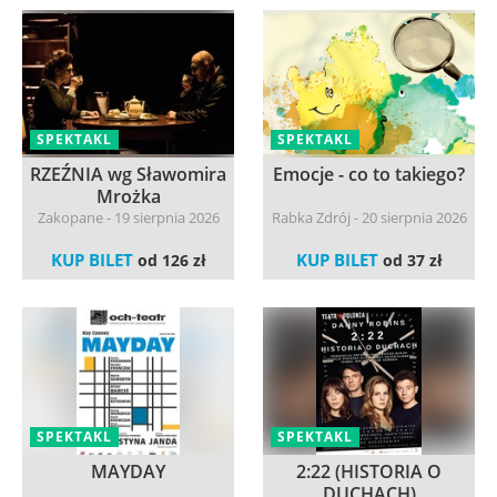
SPEKTAKL
SPEKTAKL
RZEŹNIA wg Sławomira
Emocje - co to takiego?
Mrożka
Zakopane - 19 sierpnia 2026
Rabka Zdrój - 20 sierpnia 2026
KUP BILET
KUP BILET
od 126 zł
od 37 zł
SPEKTAKL
SPEKTAKL
MAYDAY
2:22 (HISTORIA O
DUCHACH)