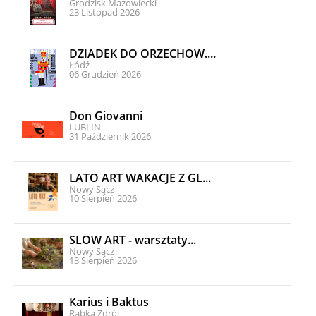
Grodzisk Mazowiecki
23 Listopad 2026
DZIADEK DO ORZECHÓW....
Łódź
06 Grudzień 2026
Don Giovanni
LUBLIN
31 Październik 2026
LATO ART WAKACJE Z GL...
Nowy Sącz
10 Sierpień 2026
SLOW ART - warsztaty...
Nowy Sącz
13 Sierpień 2026
Karius i Baktus
Rabka Zdrój