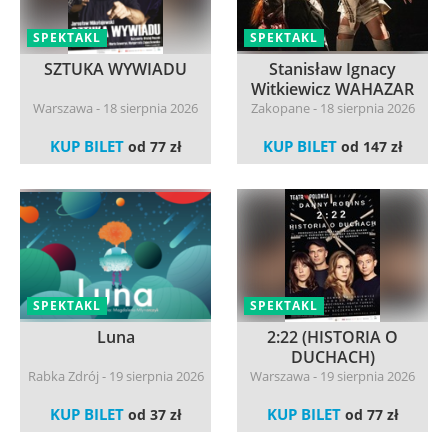
SPEKTAKL
SPEKTAKL
SZTUKA WYWIADU
Stanisław Ignacy
Witkiewicz WAHAZAR
Warszawa - 18 sierpnia 2026
Zakopane - 18 sierpnia 2026
KUP BILET
KUP BILET
od 77 zł
od 147 zł
SPEKTAKL
SPEKTAKL
Luna
2:22 (HISTORIA O
DUCHACH)
Rabka Zdrój - 19 sierpnia 2026
Warszawa - 19 sierpnia 2026
KUP BILET
KUP BILET
od 37 zł
od 77 zł