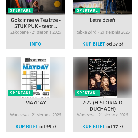
SPEKTAKL
SPEKTAKL
Gościnnie w Teatrze -
Letni dzień
STUK PUK - teatr...
Zakopane - 21 sierpnia 2026
Rabka Zdrój - 21 sierpnia 2026
INFO
KUP BILET
od 37 zł
SPEKTAKL
SPEKTAKL
MAYDAY
2:22 (HISTORIA O
DUCHACH)
Warszawa - 21 sierpnia 2026
Warszawa - 21 sierpnia 2026
KUP BILET
KUP BILET
od 95 zł
od 77 zł