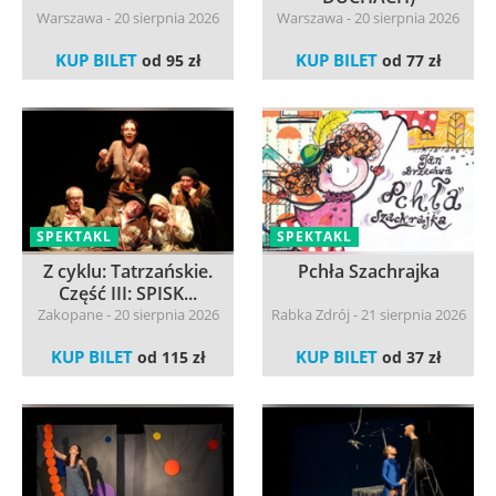
Warszawa - 20 sierpnia 2026
Warszawa - 20 sierpnia 2026
KUP BILET
KUP BILET
od 95 zł
od 77 zł
SPEKTAKL
SPEKTAKL
Z cyklu: Tatrzańskie.
Pchła Szachrajka
Część III: SPISK...
Zakopane - 20 sierpnia 2026
Rabka Zdrój - 21 sierpnia 2026
KUP BILET
KUP BILET
od 115 zł
od 37 zł