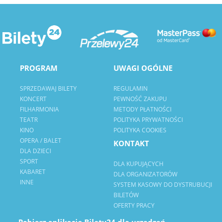
PROGRAM
UWAGI OGÓLNE
SPRZEDAWAJ BILETY
REGULAMIN
KONCERT
PEWNOŚĆ ZAKUPU
FILHARMONIA
METODY PŁATNOŚCI
TEATR
POLITYKA PRYWATNOŚCI
KINO
POLITYKA COOKIES
OPERA / BALET
KONTAKT
DLA DZIECI
SPORT
DLA KUPUJĄCYCH
KABARET
DLA ORGANIZATORÓW
INNE
SYSTEM KASOWY DO DYSTRUBUCJI
BILETÓW
OFERTY PRACY