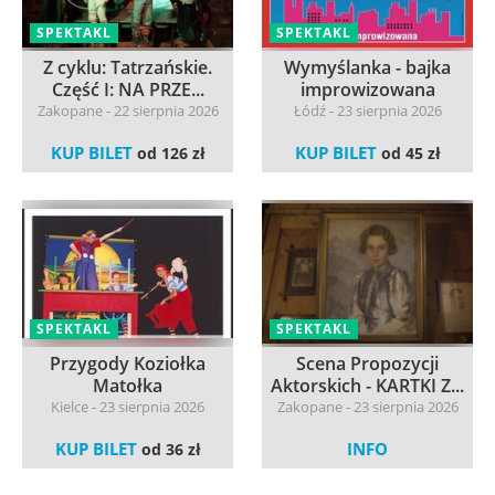
SPEKTAKL
SPEKTAKL
Z cyklu: Tatrzańskie.
Wymyślanka - bajka
Część I: NA PRZE...
improwizowana
Zakopane - 22 sierpnia 2026
Łódź - 23 sierpnia 2026
KUP BILET
KUP BILET
od 126 zł
od 45 zł
SPEKTAKL
SPEKTAKL
Przygody Koziołka
Scena Propozycji
Matołka
Aktorskich - KARTKI Z...
Kielce - 23 sierpnia 2026
Zakopane - 23 sierpnia 2026
KUP BILET
INFO
od 36 zł