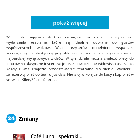
pokaż więcej
Wiele interesujących ofert na największe premiery i najsłynniejsze
wydarzenia teatralne, które są idealnie dobrane do gustów
współczesnych widzów. Wizje reżyserów dopełnione wspaniałą
scenografią i fantastyczną grą aktorską na scenie spełnią oczekiwania
najbardziej wyjątkowych widzów. W tym dziale można znaleźć bilety do
teatrów na klasyczne inscenizacje oraz nowoczesne widowiska teatralne.
Każdy z was znajdzie przedstawienie teatralne dla siebie. Wybierz i
zarezerwuj bilet do teatru już dziś. Nie stój w kolejce do kasy i kup bilet w
serwisie Bilety24.pl już teraz.
Zmiany
Café Luna - spektakl...