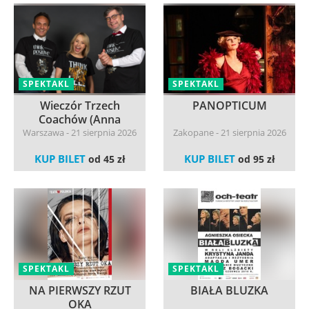
SPEKTAKL
SPEKTAKL
Wieczór Trzech
PANOPTICUM
Coachów (Anna
Mierzwa,...
Warszawa - 21 sierpnia 2026
Zakopane - 21 sierpnia 2026
KUP BILET
KUP BILET
od 45 zł
od 95 zł
SPEKTAKL
SPEKTAKL
NA PIERWSZY RZUT
BIAŁA BLUZKA
OKA