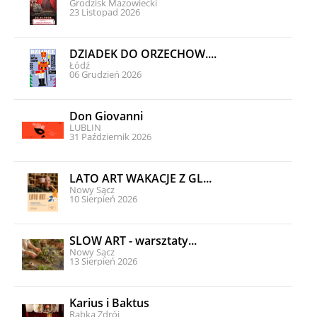
Grodzisk Mazowiecki
23 Listopad 2026
DZIADEK DO ORZECHÓW....
Łódź
06 Grudzień 2026
Don Giovanni
LUBLIN
31 Październik 2026
LATO ART WAKACJE Z GL...
Nowy Sącz
10 Sierpień 2026
SLOW ART - warsztaty...
Nowy Sącz
13 Sierpień 2026
Karius i Baktus
Rabka Zdrój