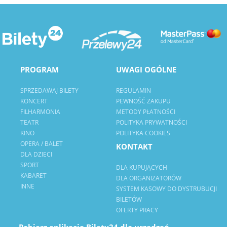
PROGRAM
UWAGI OGÓLNE
SPRZEDAWAJ BILETY
REGULAMIN
KONCERT
PEWNOŚĆ ZAKUPU
FILHARMONIA
METODY PŁATNOŚCI
TEATR
POLITYKA PRYWATNOŚCI
KINO
POLITYKA COOKIES
OPERA / BALET
KONTAKT
DLA DZIECI
SPORT
DLA KUPUJĄCYCH
KABARET
DLA ORGANIZATORÓW
INNE
SYSTEM KASOWY DO DYSTRUBUCJI
BILETÓW
OFERTY PRACY