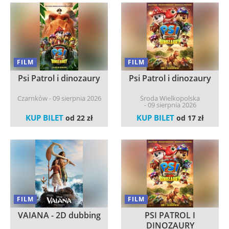
FILM
FILM
Psi Patrol i dinozaury
Psi Patrol i dinozaury
Czarnków - 09 sierpnia 2026
Środa Wielkopolska
- 09 sierpnia 2026
KUP BILET
KUP BILET
od 22 zł
od 17 zł
FILM
FILM
VAIANA - 2D dubbing
PSI PATROL I
DINOZAURY