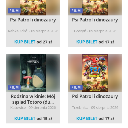
FILM
FILM
Psi Patrol i dinozaury
Psi Patrol i dinozaury
Rabka Zdrój - 09 sierpnia 2026
Gostyń - 09 sierpnia 2026
KUP BILET
KUP BILET
od 27 zł
od 17 zł
FILM
FILM
Rodzina w kinie: Mój
Psi Patrol i dinozaury
sąsiad Totoro (du...
Katowice - 09 sierpnia 2026
Trzebnica - 09 sierpnia 2026
KUP BILET
KUP BILET
od 15 zł
od 17 zł