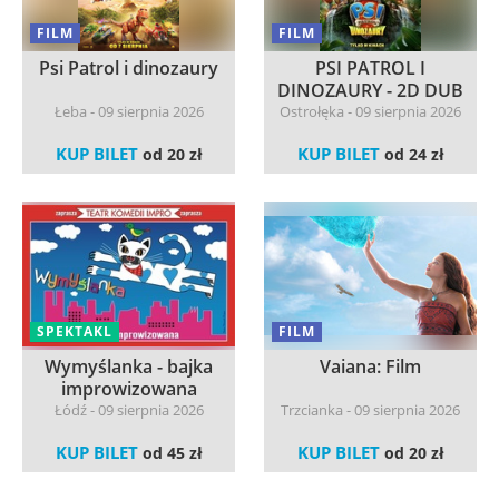
FILM
FILM
Psi Patrol i dinozaury
PSI PATROL I
DINOZAURY - 2D DUB
Łeba - 09 sierpnia 2026
Ostrołęka - 09 sierpnia 2026
KUP BILET
KUP BILET
od 20 zł
od 24 zł
SPEKTAKL
FILM
Wymyślanka - bajka
Vaiana: Film
improwizowana
Łódź - 09 sierpnia 2026
Trzcianka - 09 sierpnia 2026
KUP BILET
KUP BILET
od 45 zł
od 20 zł