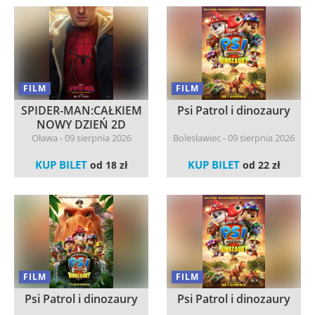
FILM
FILM
SPIDER-MAN:CAŁKIEM
Psi Patrol i dinozaury
NOWY DZIEŃ 2D
dubbi...
Oława - 09 sierpnia 2026
Bolesławiec - 09 sierpnia 2026
KUP BILET
KUP BILET
od 18 zł
od 22 zł
FILM
FILM
Psi Patrol i dinozaury
Psi Patrol i dinozaury