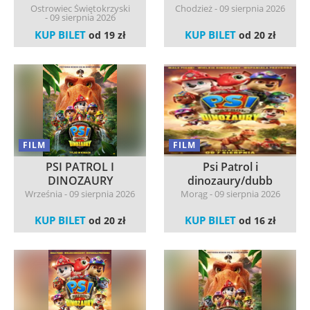
Ostrowiec Świętokrzyski
Chodzież - 09 sierpnia 2026
- 09 sierpnia 2026
KUP BILET
KUP BILET
od 19 zł
od 20 zł
FILM
FILM
PSI PATROL I
Psi Patrol i
DINOZAURY
dinozaury/dubb
Września - 09 sierpnia 2026
Morąg - 09 sierpnia 2026
KUP BILET
KUP BILET
od 20 zł
od 16 zł