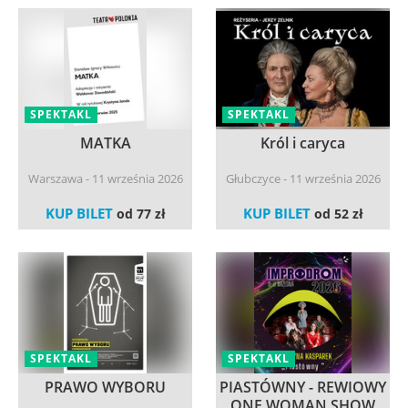
SPEKTAKL
SPEKTAKL
MATKA
Król i caryca
Warszawa - 11 września 2026
Głubczyce - 11 września 2026
KUP BILET
KUP BILET
od 77 zł
od 52 zł
SPEKTAKL
SPEKTAKL
PRAWO WYBORU
PIASTÓWNY - REWIOWY
ONE WOMAN SHOW