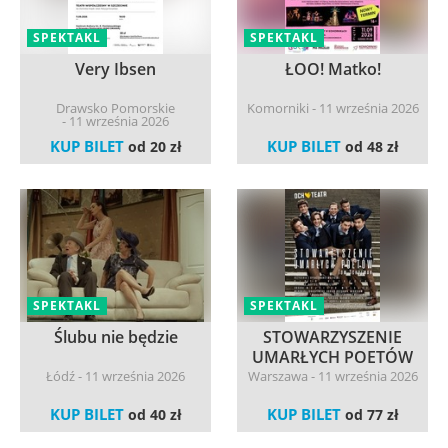
SPEKTAKL
SPEKTAKL
Very Ibsen
ŁOO! Matko!
Drawsko Pomorskie
Komorniki - 11 września 2026
- 11 września 2026
KUP BILET
KUP BILET
od 20 zł
od 48 zł
SPEKTAKL
SPEKTAKL
Ślubu nie będzie
STOWARZYSZENIE
UMARŁYCH POETÓW
Łódź - 11 września 2026
Warszawa - 11 września 2026
KUP BILET
KUP BILET
od 40 zł
od 77 zł