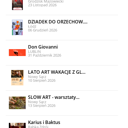
Grodzisk Mazowiecki
23 Listopad 2026
DZIADEK DO ORZECHÓW....
Łódź
06 Grudzień 2026
Don Giovanni
LUBLIN
31 Październik 2026
LATO ART WAKACJE Z GL...
Nowy Sącz
10 Sierpień 2026
SLOW ART - warsztaty...
Nowy Sącz
13 Sierpień 2026
Karius i Baktus
Rabka Zdrój