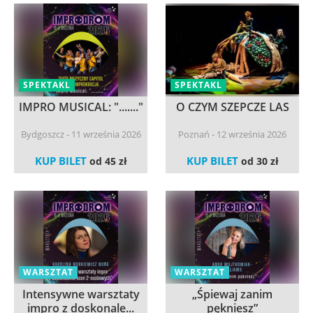
SPEKTAKL
SPEKTAKL
IMPRO MUSICAL: "......."
O CZYM SZEPCZE LAS
Bydgoszcz - 11 września 2026
Poznań - 12 września 2026
KUP BILET
KUP BILET
od 45 zł
od 30 zł
WARSZTAT
WARSZTAT
Intensywne warsztaty
„Śpiewaj zanim
impro z doskonale...
pękniesz”