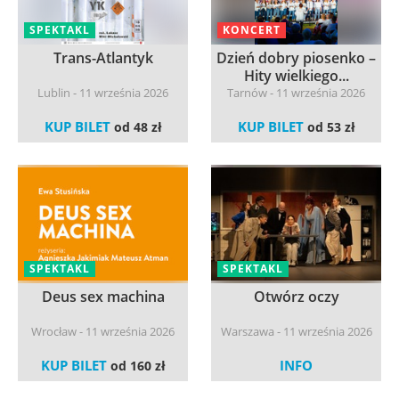
SPEKTAKL
KONCERT
Trans-Atlantyk
Dzień dobry piosenko –
Hity wielkiego...
Lublin - 11 września 2026
Tarnów - 11 września 2026
KUP BILET
KUP BILET
od 48 zł
od 53 zł
SPEKTAKL
SPEKTAKL
Deus sex machina
Otwórz oczy
Wrocław - 11 września 2026
Warszawa - 11 września 2026
KUP BILET
INFO
od 160 zł