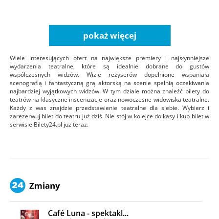
pokaż więcej
Wiele interesujących ofert na największe premiery i najsłynniejsze
wydarzenia teatralne, które są idealnie dobrane do gustów
współczesnych widzów. Wizje reżyserów dopełnione wspaniałą
scenografią i fantastyczną grą aktorską na scenie spełnią oczekiwania
najbardziej wyjątkowych widzów. W tym dziale można znaleźć bilety do
teatrów na klasyczne inscenizacje oraz nowoczesne widowiska teatralne.
Każdy z was znajdzie przedstawienie teatralne dla siebie. Wybierz i
zarezerwuj bilet do teatru już dziś. Nie stój w kolejce do kasy i kup bilet w
serwisie Bilety24.pl już teraz.
Zmiany
Café Luna - spektakl...