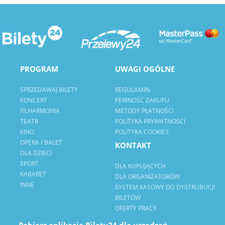
PROGRAM
UWAGI OGÓLNE
SPRZEDAWAJ BILETY
REGULAMIN
KONCERT
PEWNOŚĆ ZAKUPU
FILHARMONIA
METODY PŁATNOŚCI
TEATR
POLITYKA PRYWATNOŚCI
KINO
POLITYKA COOKIES
OPERA / BALET
KONTAKT
DLA DZIECI
SPORT
DLA KUPUJĄCYCH
KABARET
DLA ORGANIZATORÓW
INNE
SYSTEM KASOWY DO DYSTRUBUCJI
BILETÓW
OFERTY PRACY