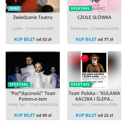
INNE
SPEKTAKL
Zwiedzanie Teatru
CZUŁE SŁÓWKA
Lublin - 12 września 2026
Warszawa - 12 września 2026
KUP BILET
KUP BILET
od 53 zł
od 77 zł
SPEKTAKL
SPEKTAKL
"Po(*)łączność" Teatr
Teatr Polska - "KULAWA
Potem-o-tem
KACZKA I ŚLEPA...
Nowy Sącz - 12 września 2026
Mogilno - 12 września 2026
KUP BILET
KUP BILET
od 89 zł
od 22 zł